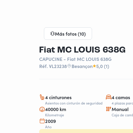
Más fotos (10)
Fiat MC LOUIS 638G
CAPUCINE - Fiat MC LOUIS 638G
Réf. VL23238
Besançon
5,0 (1)
4 cinturones
4 camas
Asientos con cinturón de seguridad
4 plazas par
40000 km
Manual
Kilometraje
Caja de cam
2009
Año