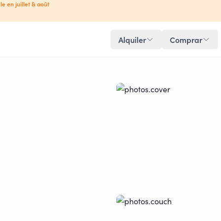
le en juillet & août
Alquiler
Comprar