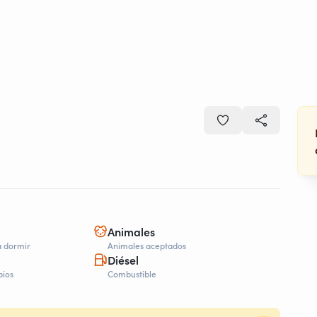
Animales
a dormir
Animales aceptados
Diésel
bios
Combustible