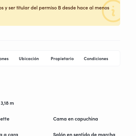
s y ser titular del permiso B desde hace al menos
ones
Ubicación
Propietario
Condiciones
 3,18 m
ette
Cama en capuchina
a a cara
Salón en sentido de marcha