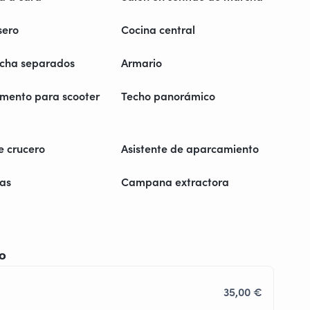
sero
Cocina central
ucha separados
Armario
mento para scooter
Techo panorámico
e crucero
Asistente de aparcamiento
as
Campana extractora
io
35,00 €