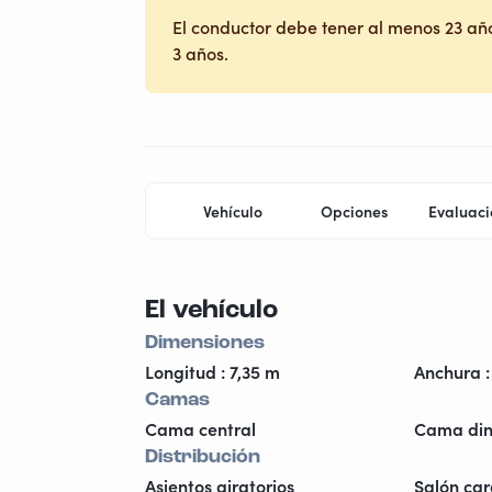
El conductor debe tener al menos 23 año
3 años.
Vehículo
Opciones
Evaluaci
El vehículo
Dimensiones
Longitud : 7,35 m
Anchura :
Camas
Cama central
Cama din
Distribución
Asientos giratorios
Salón car