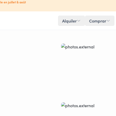
le en juillet & août
Alquiler
Comprar