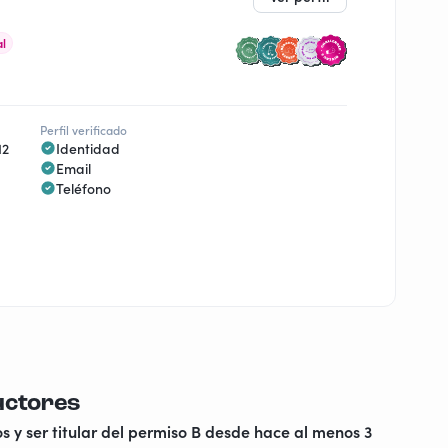
al
Perfil verificado
12
Identidad
Email
Teléfono
uctores
s y ser titular del permiso B desde hace al menos 3