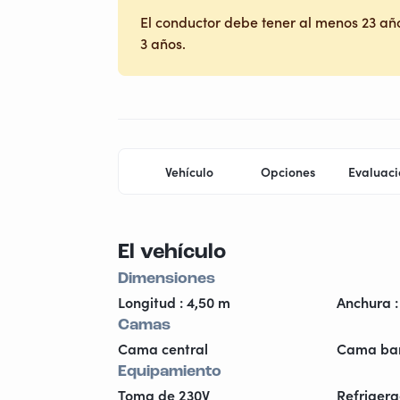
El conductor debe tener al menos 23 año
3 años.
Vehículo
Opciones
Evaluaci
El vehículo
Dimensiones
Longitud : 4,50 m
Anchura :
Camas
Cama central
Cama ba
Equipamiento
Toma de 230V
Refriger