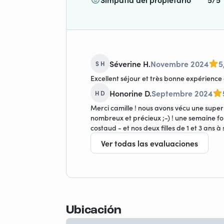
Séverine H.
Novembre 2024
5
S H
Excellent séjour et très bonne expérienc
Honorine D.
Septembre 2024
H D
Merci camille ! nous avons vécu une super 
nombreux et précieux ;-) ! une semaine 
costaud - et nos deux filles de 1 et 3 ans à
Ver todas las evaluaciones
Ubicación