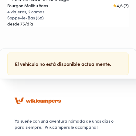
Fourgon Malibu Vans
4,6 (7)
Fou
Joya viajera
4 viajeros, 2 camas
5 v
Soppe-le-Bas (68)
Cor
desde 75/día
des
El vehículo no está disponible actualmente.
Ya sueñe con una aventura nómada de unos días o
para siempre, ¡Wikicampers le acompaña!