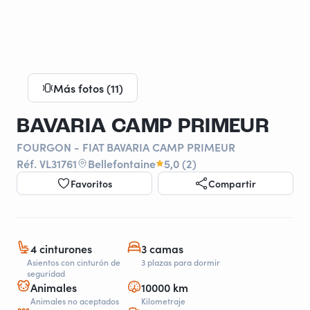
Más fotos (11)
BAVARIA CAMP PRIMEUR
FOURGON - FIAT BAVARIA CAMP PRIMEUR
Réf. VL31761
Bellefontaine
5,0 (2)
Favoritos
Compartir
4 cinturones
3 camas
Asientos con cinturón de
3 plazas para dormir
seguridad
Animales
10000 km
Animales no aceptados
Kilometraje