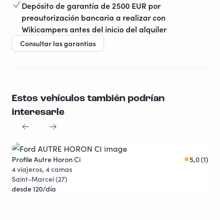
Depósito de garantía de 2500 EUR por
preautorización bancaria a realizar con
Wikicampers antes del inicio del alquiler
Consultar las garantías
Estos vehículos también podrían
interesarle
Profile Autre Horon Ci
5,0 (1)
Fou
Descuentos
4 viajeros, 4 camas
4 v
Saint-Marcel (27)
Gou
desde 120/día
des