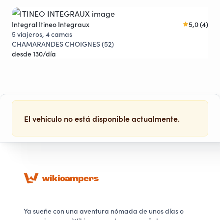
Integral Itineo Integraux
5,0 (4)
Van
Instantáneo
Descuentos
5 viajeros, 4 camas
5 v
CHAMARANDES CHOIGNES (52)
Mon
desde 130/día
des
El vehículo no está disponible actualmente.
Ya sueñe con una aventura nómada de unos días o