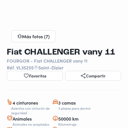
Más fotos (7)
Fiat CHALLENGER vany 11
FOURGON - Fiat CHALLENGER vany 11
Réf. VL35255
Saint-Dizier
Favoritos
Compartir
4 cinturones
3 camas
Asientos con cinturón de
3 plazas para dormir
seguridad
Animales
50000 km
Animales no aceptados
Kilometraje