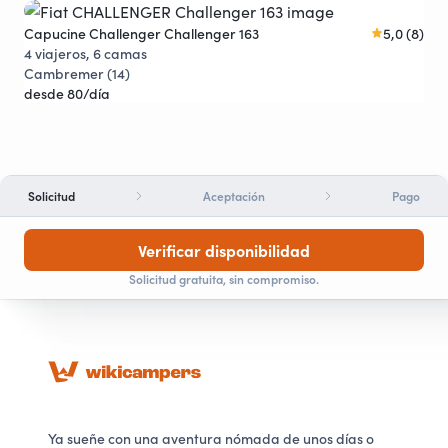
Capucine Challenger Challenger 163
5,0 (8)
Pro
Descuentos
4 viajeros, 6 camas
4 v
Cambremer (14)
Thu
desde 80/día
des
Solicitud
Aceptación
Pago
Verificar disponibilidad
Solicitud gratuita, sin compromiso.
Ya sueñe con una aventura nómada de unos días o