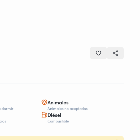
Animales
a dormir
Animales no aceptados
Diésel
bios
Combustible