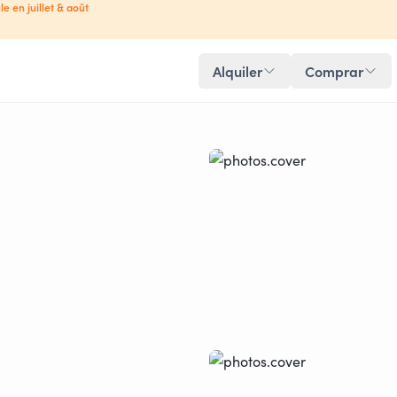
le en juillet & août
Alquiler
Comprar