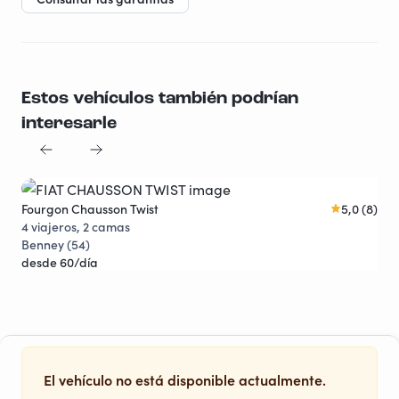
Estos vehículos también podrían
interesarle
Fourgon Chausson Twist
5,0 (8)
Cap
Joya viajera
4 viajeros, 2 camas
6 v
Benney (54)
Ent
desde 60/día
des
El vehículo no está disponible actualmente.