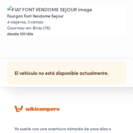
Fourgon Font Vendome Sejour
Fou
Descuentos
4 viajeros, 3 camas
3 v
Gournay-en-Bray (76)
Val
desde 101/día
des
El vehículo no está disponible actualmente.
Ya sueñe con una aventura nómada de unos días o