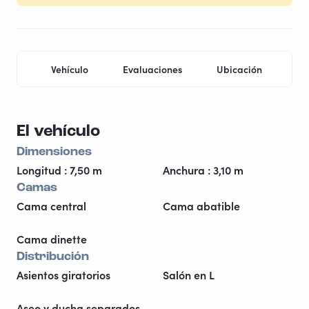
Vehículo
Evaluaciones
Ubicación
Pr
El vehículo
Dimensiones
Longitud : 7,50 m
Anchura : 3,10 m
Camas
Cama central
Cama abatible
Cama dinette
Distribución
Asientos giratorios
Salón en L
Aseo y ducha separados