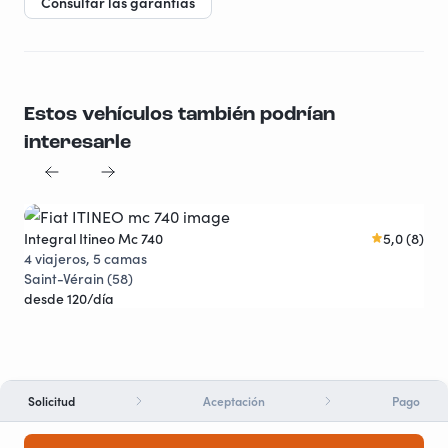
Consultar las garantías
Estos vehículos también podrían
interesarle
Integral Itineo Mc 740
5,0 (8)
Pro
Joya viajera
4 viajeros, 5 camas
5 v
Saint-Vérain (58)
Les
desde 120/día
des
Solicitud
Aceptación
Pago