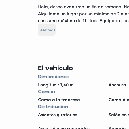
Hola, deseo evadirme un fin de semana. Nec
Alquílame un lugar por un mínimo de 2 dí
consumo máximo de 11 litros. Equipado con v
Sábanas y nórdico no incluidos. Suscrito a 
Leer más
soporte para bicicletas en el remolque para 
El vehículo
Dimensiones
Longitud : 7,40 m
Anchura :
Camas
Cama a la francesa
Cama din
Distribución
Asientos giratorios
Salón en
Aseo y ducha separados
Armario