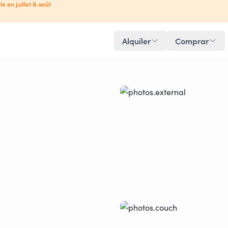
le en juillet & août
Alquiler
Comprar