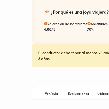
¿Por qué es una joya viajera?
Valoración de los viajeros
Solicitude
4.88/5
70%
El conductor debe tener al menos 23 año
3 años.
Vehículo
Evaluaciones
Ubicac