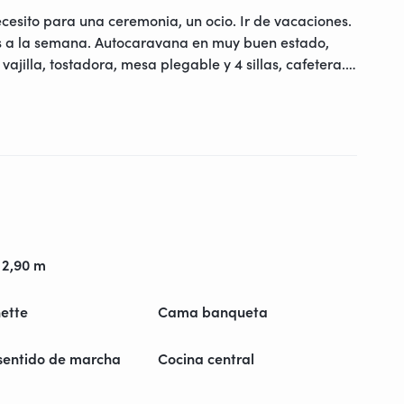
esito para una ceremonia, un ocio. Ir de vacaciones.
as a la semana. Autocaravana en muy buen estado,
ajilla, tostadora, mesa plegable y 4 sillas, cafetera.
France Passion 2023, posibilidades de alquilar un
2 bicicletas eléctricas.
 2,90 m
ette
Cama banqueta
 sentido de marcha
Cocina central