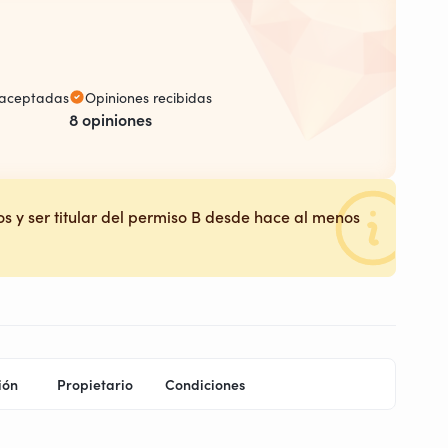
s aceptadas
Opiniones recibidas
8 opiniones
s y ser titular del permiso B desde hace al menos
ión
Propietario
Condiciones