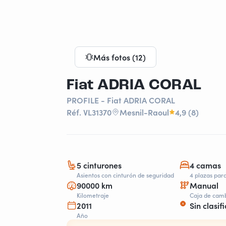
Más fotos (12)
Fiat ADRIA CORAL
PROFILE - Fiat ADRIA CORAL
Réf. VL31370
Mesnil-Raoul
4,9 (8)
5 cinturones
4 camas
Asientos con cinturón de seguridad
4 plazas par
90000 km
Manual
Kilometraje
Caja de cam
2011
Sin clasifi
Año