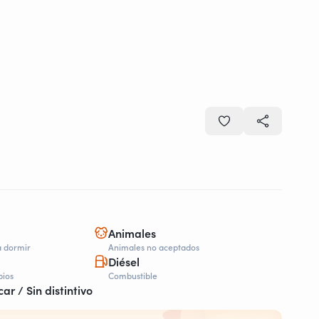
Animales
a dormir
Animales no aceptados
Diésel
bios
Combustible
car / Sin distintivo