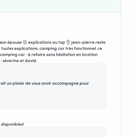
 son épouse 😉 explications au top 👌 jean-pierre reste
 toutes explications. camping car très fonctionnel. ce
camping car . à refaire sans hésitation en location
. séverine et david.
tait un plaisir de vous avoir accompagne pour
 disponibles!