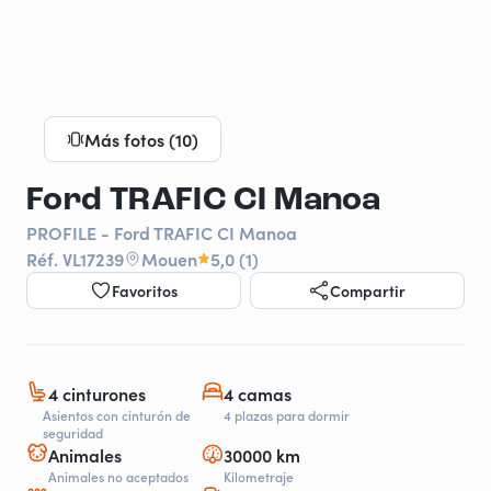
Más fotos (10)
Ford TRAFIC CI Manoa
PROFILE - Ford TRAFIC CI Manoa
Réf. VL17239
Mouen
5,0 (1)
Favoritos
Compartir
4 cinturones
4 camas
Asientos con cinturón de
4 plazas para dormir
seguridad
Animales
30000 km
Animales no aceptados
Kilometraje