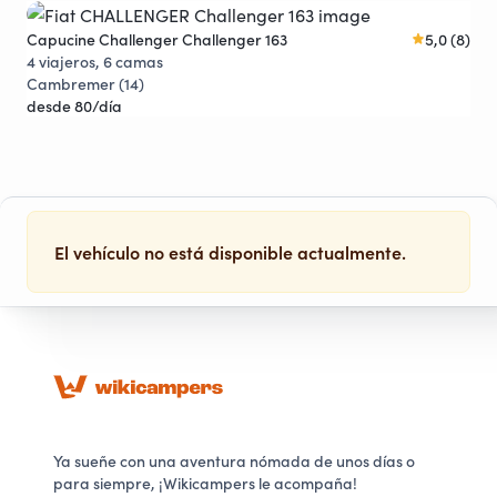
Capucine Challenger Challenger 163
5,0 (8)
Pro
Descuentos
4 viajeros, 6 camas
4 v
Cambremer (14)
Thu
desde 80/día
des
El vehículo no está disponible actualmente.
Ya sueñe con una aventura nómada de unos días o
para siempre, ¡Wikicampers le acompaña!