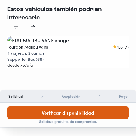
Estos vehículos también podrían
interesarle
Fourgon Malibu Vans
4,6 (7)
Fou
Joya viajera
4 viajeros, 2 camas
5 v
Soppe-le-Bas (68)
Cor
desde 75/día
des
Solicitud
Aceptación
Pago
Verificar disponibilidad
Solicitud gratuita, sin compromiso.