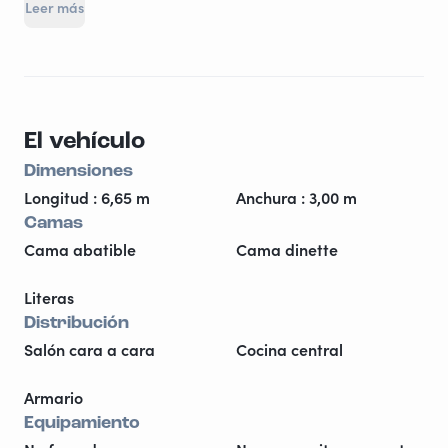
Leer más
preparar tus cosas personales para salir a la
carretera y dejar tu vehículo en el lugar del
autocaravanas...
El vehículo
Dimensiones
Longitud : 6,65 m
Anchura : 3,00 m
Camas
Cama abatible
Cama dinette
Literas
Distribución
Salón cara a cara
Cocina central
Armario
Equipamiento