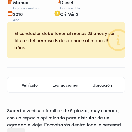
Manual
Diésel
Caja de cambios
Combustible
2016
Crit'Air 2
Año
El conductor debe tener al menos 23 años y ser
titular del permiso B desde hace al menos 3
años.
Vehículo
Evaluaciones
Ubicación
Pr
Superbe vehículo familiar de 5 plazas, muy cómodo,
con un espacio optimizado para disfrutar de un
agradable viaje. Encontrarás dentro todo lo necesario
para un campista perfecto y solo tendrás que