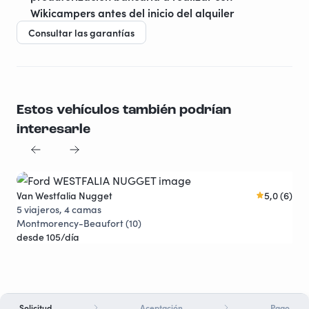
Wikicampers antes del inicio del alquiler
Consultar las garantías
Estos vehículos también podrían
interesarle
Van Westfalia Nugget
5,0 (6)
Four
Joya viajera
5 viajeros, 4 camas
4 v
Montmorency-Beaufort (10)
Vit
desde 105/día
des
Solicitud
Aceptación
Pago