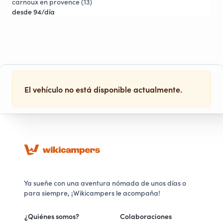
carnoux en provence (13)
4 v
desde 94/día
Sol
des
El vehículo no está disponible actualmente.
Ya sueñe con una aventura nómada de unos días o
para siempre, ¡Wikicampers le acompaña!
¿Quiénes somos?
Colaboraciones