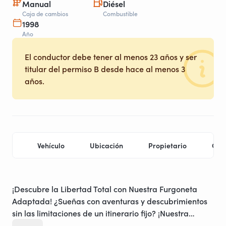
Manual
Diésel
Caja de cambios
Combustible
1998
Año
El conductor debe tener al menos 23 años y ser
titular del permiso B desde hace al menos 3
años.
Vehículo
Ubicación
Propietario
Con
¡Descubre la Libertad Total con Nuestra Furgoneta
Adaptada! ¿Sueñas con aventuras y descubrimientos
sin las limitaciones de un itinerario fijo? ¡Nuestra
furgoneta adaptada es la solución perfecta para tus