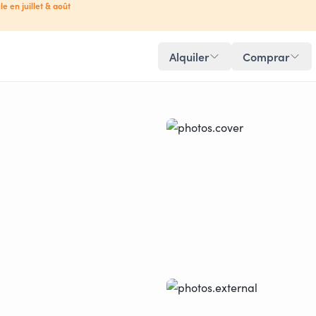
le en juillet & août
Alquiler
Comprar