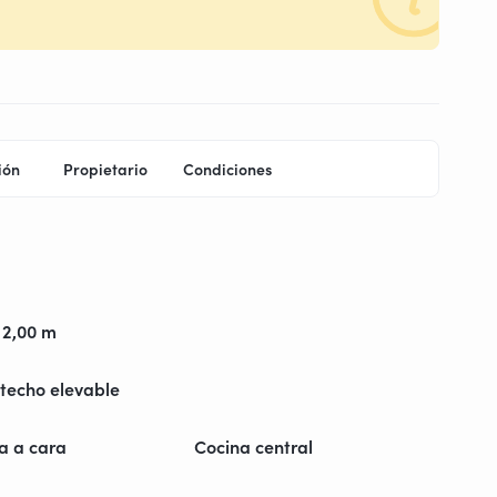
ión
Propietario
Condiciones
 2,00 m
techo elevable
a a cara
Cocina central