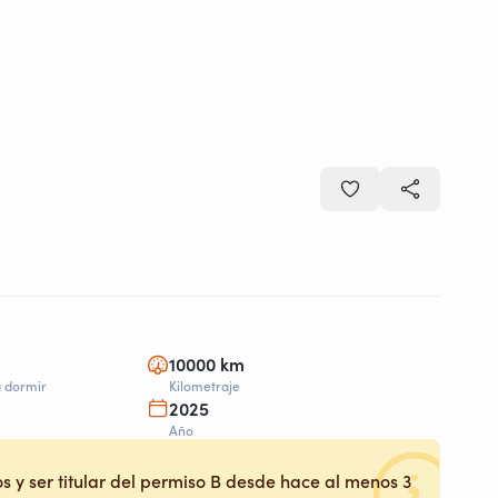
10000 km
a dormir
Kilometraje
2025
Año
s y ser titular del permiso B desde hace al menos 3