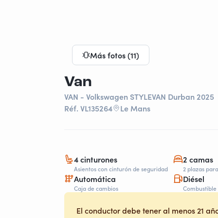
Más fotos (11)
Van
VAN - Volkswagen STYLEVAN Durban 2025
Réf. VL135264
Le Mans
4 cinturones
2 camas
Asientos con cinturón de seguridad
2 plazas par
Automática
Diésel
Caja de cambios
Combustible
El conductor debe tener al menos 21 año