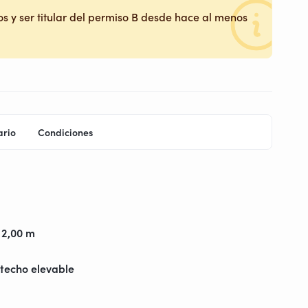
s y ser titular del permiso B desde hace al menos
ario
Condiciones
 2,00 m
techo elevable