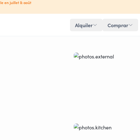
le en juillet & août
Alquiler
Comprar