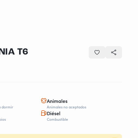
NIA T6
Animales
a dormir
Animales no aceptados
Diésel
bios
Combustible