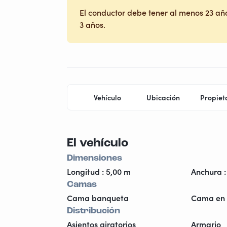
El conductor debe tener al menos 23 año
3 años.
Vehículo
Ubicación
Propiet
El vehículo
Dimensiones
Longitud : 5,00 m
Anchura :
Camas
Cama banqueta
Cama en 
Distribución
Asientos giratorios
Armario