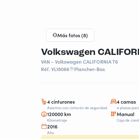
Más fotos (8)
Volkswagen CALIFOR
VAN - Volkswagen CALIFORNIA T6
Réf. VL18066
Plancher-Bas
4 cinturones
4 camas
Asientos con cinturón de seguridad
4 plazas par
120000 km
Manual
Kilometraje
Caja de cam
2016
Año