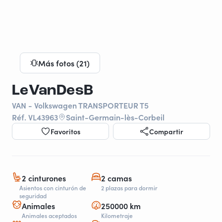
Más fotos (21)
LeVanDesB
VAN - Volkswagen TRANSPORTEUR T5
Réf. VL43963
Saint-Germain-lès-Corbeil
Favoritos
Compartir
2 cinturones
2 camas
Asientos con cinturón de
2 plazas para dormir
seguridad
Animales
250000 km
Animales aceptados
Kilometraje