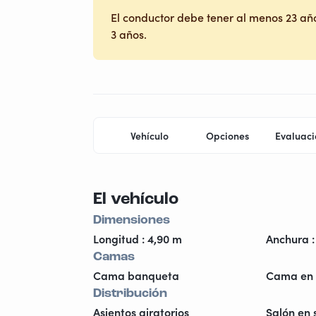
El conductor debe tener al menos 23 año
3 años.
Vehículo
Opciones
Evaluaci
El vehículo
Dimensiones
Longitud : 4,90 m
Anchura :
Camas
Cama banqueta
Cama en 
Distribución
Asientos giratorios
Salón en