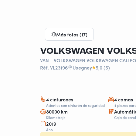
Más fotos (17)
VAN - VOLKSWAGEN VOLKSWAGEN CALIFO
Réf. VL23196
Uxegney
5,0 (5)
4 cinturones
4 camas
Asientos con cinturón de seguridad
4 plazas par
80000 km
Automáti
Kilometraje
Caja de cam
2019
Año