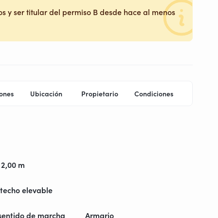
s y ser titular del permiso B desde hace al menos
ones
Ubicación
Propietario
Condiciones
 2,00 m
techo elevable
 sentido de marcha
Armario