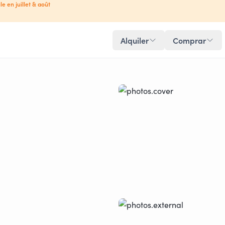
le en juillet & août
Alquiler
Comprar