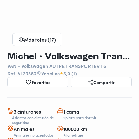
Más fotos (17)
Michel • Volkswagen Transporter aménagé sur-mesure • Compact & confort
VAN - Volkswagen AUTRE TRANSPORTER T6
Réf. VL39360
Venelles
5,0 (1)
Favoritos
Compartir
3 cinturones
1 cama
Asientos con cinturón de
1 plaza para dormir
seguridad
Animales
100000 km
Animales no aceptados
Kilometraje