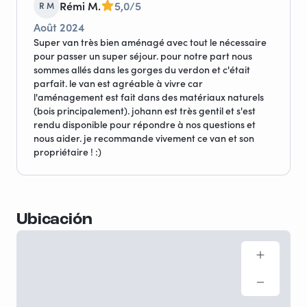
papel higiénico, bolsas de basura, esponja,
Rémi M.
5,0/5
R M
detergente para platos…).
Août 2024
Super van très bien aménagé avec tout le nécessaire
*Opcionales, proporcionados gratuitamente*
pour passer un super séjour. pour notre part nous
• Almohadas y edredón
sommes allés dans les gorges du verdon et c'était
parfait. le van est agréable à vivre car
• Colchón de memoria
l'aménagement est fait dans des matériaux naturels
• Parasoles para el parabrisas y las ventanas
(bois principalement). johann est très gentil et s'est
laterales de la cabina
rendu disponible pour répondre à nos questions et
• Mesa y 2 sillas de camping
nous aider. je recommande vivement ce van et son
• Cuñas para nivelar la furgoneta
propriétaire ! :)
*Los servicios incluidos*
El precio de alquiler incluye el llenado del depósito de
Ubicación
agua, así como la limpieza interior y exterior de la
furgoneta, para disfrutar al máximo de tu viaje sin
preocuparte. Prevé alrededor de 45 minutos a 1 hora
para el check-in y el check-out. Tu coche también
puede aparcarse gratis en nuestra residencia segura
durante toda tu escapada.