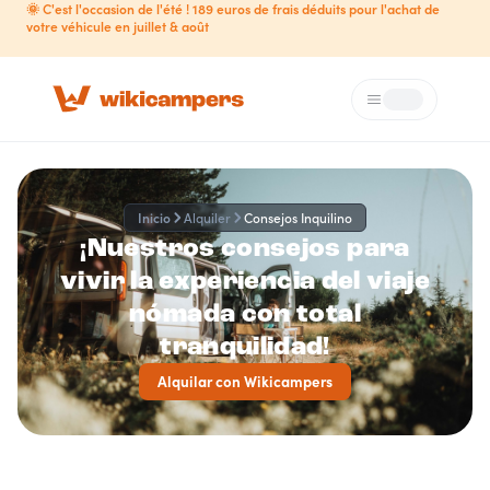
🌞 C'est l'occasion de l'été ! 189 euros de frais déduits pour l'achat de
votre véhicule en juillet & août
Menú
Loading...
Inicio
Alquiler
Consejos Inquilino
¡Nuestros consejos para
vivir la experiencia del viaje
nómada con total
tranquilidad!
Alquilar con Wikicampers