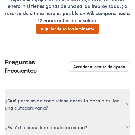
enero. Y si tienes ganas de una salida improvisada, ¡la
reserva de última hora es posible en Wikicampers, hasta
12 horas antes de la salida!
Alquiler de salida inminente
Preguntas
Acceder al centro de ayuda
frecuentes
¿Qué permiso de conducir se necesita para alquilar
una autocaravana?
El permiso B es suficiente para alquilar en Wikicampers
ya que los vehículos tienen un peso inferior a 3,5
¿Es fácil conducir una autocaravana?
toneladas. Para alquilar una autocaravana en