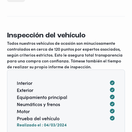
Motor Ford con caja automática, ¡cada vez más raro!
Dejamos todos los accesorios para la venta: salón
exterior con alfombra, barbacoa, vajilla (cubiertos,
batería)
Inspección del vehículo
Lo hemos apreciado especialmente por su conducción
Todos nuestros vehículos de ocasión son minuciosamente
controlados en cerca de 120 puntos por expertos asociados,
agradable gracias a la caja automática.
según criterios estrictos. Esto le asegura total transparencia
para una compra con confianza. Tómese también el tiempo
Lo hemos tenido un año, nos ha encantado usarlo,
de realizar su propio informe de inspección.
pero lamentablemente ya no tenemos tiempo para
utilizarlo, de ahí la venta.
Interior
Exterior
Equipamiento principal
Neumáticos y frenos
Motor
Prueba del vehículo
Realizado el : 04/03/2024