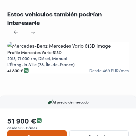
Estos vehículos también podrían
interesarle
Profile Mercedes Vario 613D
Pro
Al precio de mercado
2013, 71 000 km, Diésel, Manual
201
L'Étang-la-Ville (78, Île-de-France)
Sub
41.800 €
Desde 469 EUR/mes
50.
Al precio de mercado
51 900 €
desde 505 €/mes