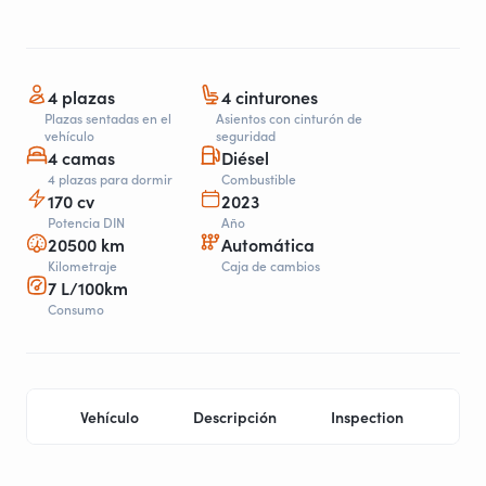
4 plazas
4 cinturones
Plazas sentadas en el
Asientos con cinturón de
vehículo
seguridad
4 camas
Diésel
4 plazas para dormir
Combustible
170 cv
2023
Potencia DIN
Año
20500 km
Automática
Kilometraje
Caja de cambios
7 L/100km
Consumo
Vehículo
Descripción
Inspection
Pro