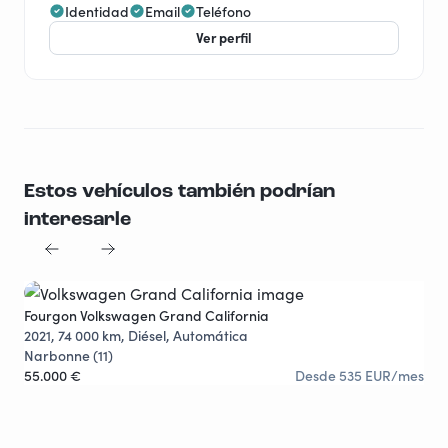
Identidad
Email
Teléfono
Sprinter 209 CDI!
Ver perfil
Estos vehículos también podrían
interesarle
Fourgon Volkswagen Grand California
Fou
2021, 74 000 km, Diésel, Automática
202
Narbonne (11)
Ann
55.000 €
Desde 535 EUR/mes
56.