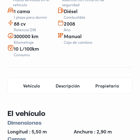
vehículo
seguridad
1 cama
Diésel
1 plaza para dormir
Combustible
88 cv
2008
Potencia DIN
Año
300000 km
Manual
Kilometraje
Caja de cambios
10 L/100km
Consumo
Vehículo
Descripción
Propietario
Hi
El vehículo
Dimensiones
Longitud : 5,50 m
Anchura : 2,90 m
Camas