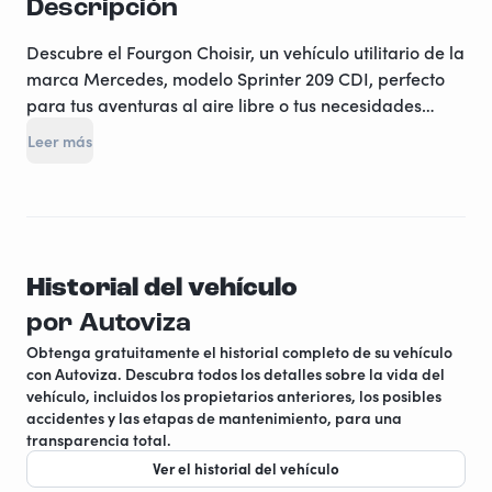
Descripción
Descubre el Fourgon Choisir, un vehículo utilitario de la
marca Mercedes, modelo Sprinter 209 CDI, perfecto
para tus aventuras al aire libre o tus necesidades
profesionales. Este furgón del año 2008 combina
Leer más
practicidad, confort y robustez. Con un kilometraje de
300,000 km, este modelo ha demostrado su eficacia
en las carreteras mientras te ofrece un potente motor
diésel que no dejará de satisfacer tus exigencias de
rendimiento.
Historial del vehículo
Su diseño funcional te permitirá transportar todo lo
por Autoviza
que necesites. Con una longitud de 5,5 metros y una
Obtenga gratuitamente el historial completo de su vehículo
altura de 2,9 metros, este furgón te ofrece un espacio
con Autoviza. Descubra todos los detalles sobre la vida del
generoso. Diseñado para acomodar hasta 3 personas
vehículo, incluidos los propietarios anteriores, los posibles
accidentes y las etapas de mantenimiento, para una
gracias a sus asientos y cinturones de seguridad,
transparencia total.
también está equipado con un espacio para dormir
Ver el historial del vehículo
cómodo para 1 persona, perfecto para largos viajes o