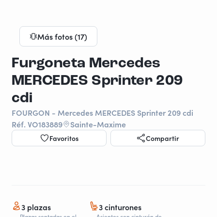
Más fotos (17)
Furgoneta Mercedes
MERCEDES Sprinter 209
cdi
FOURGON - Mercedes MERCEDES Sprinter 209 cdi
Réf. VO183889
Sainte-Maxime
Favoritos
Compartir
3 plazas
3 cinturones
Plazas sentadas en el
Asientos con cinturón de