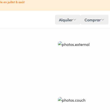
le en juillet & août
Alquiler
Comprar