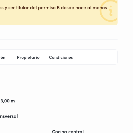
s y ser titular del permiso B desde hace al menos
ión
Propietario
Condiciones
 3,00 m
nsversal
L
Cocina central