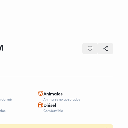
M
Animales
a dormir
Animales no aceptados
Diésel
bios
Combustible