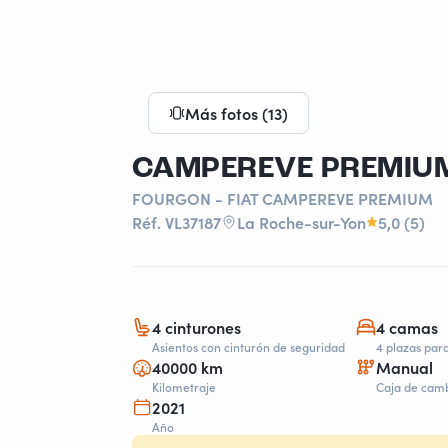
Más fotos (13)
CAMPEREVE PREMIU
FOURGON - FIAT CAMPEREVE PREMIUM
Réf. VL37187
La Roche-sur-Yon
5,0 (5)
4 cinturones
4 camas
Asientos con cinturón de seguridad
4 plazas par
40000 km
Manual
Kilometraje
Caja de cam
2021
Año