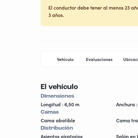
El conductor debe tener al menos 23 año
3 años.
Vehículo
Evaluaciones
Ubicac
El vehículo
Dimensiones
Longitud : 6,50 m
Anchura :
Camas
Cama abatible
Cama tra
Distribución
Asientos giratorios
Salón en 