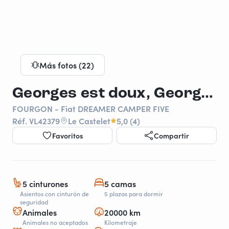
Más fotos (22)
Georges est doux, Georges est frais, et vraiment très pratique
FOURGON - Fiat DREAMER CAMPER FIVE
Réf. VL42379
Le Castelet
5,0 (4)
Favoritos
Compartir
5 cinturones
5 camas
Asientos con cinturón de
5 plazas para dormir
seguridad
Animales
20000 km
Animales no aceptados
Kilometraje