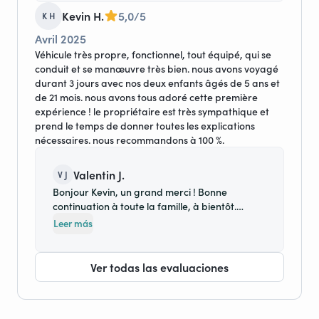
Au plaisir de vous accueillir à nouveau. Bien
Kevin H.
5,0/5
K H
cordialement. Valentin
Avril 2025
Véhicule très propre, fonctionnel, tout équipé, qui se
conduit et se manœuvre très bien. nous avons voyagé
durant 3 jours avec nos deux enfants âgés de 5 ans et
de 21 mois. nous avons tous adoré cette première
expérience ! le propriétaire est très sympathique et
prend le temps de donner toutes les explications
nécessaires. nous recommandons à 100 %.
Valentin J.
V J
Bonjour Kevin, un grand merci ! Bonne
continuation à toute la famille, à bientôt.
Valentin
Leer más
Ver todas las evaluaciones