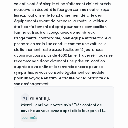
valentin ont été simple et parfaitement clair et précis.
nous avons récupéré le fourgon comme neuf et reçu
les explications et le fonctionnement détaillé des
équipements avant de prendre la route. le véhicule
était parfaitement adapté pour notre composition
familiale, très bien conçu avec de nombreux
rangements, confortable, bien équipé et très facile à
prendre en main il se conduit comme une voiture le
stationnement reste assez facile. en 15 jours nous
avons parcouru plus de 4000 km et traversé 4 pays. je
recommande donc vivement une prise en location
auprès de valentin et le remercie encore pour sa
sympathie. je vous conseille également ce modèle
pour un voyage en famille facilité par la praticité de
son aménagement.
Valentin J.
V J
Merci Henri pour votre avis ! Très content de
savoir que vous avez apprécié le fourgon et le
voyage nomade ! A mon tour je vous remercie
Leer más
pour la qualité de nos échanges et le parfait
état dans lequel vous avez restitué le véhicule.