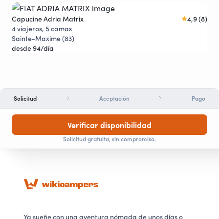
Capucine Adria Matrix
4,9 (8)
Cap
Joya viajera
4 viajeros, 5 camas
4 v
Sainte-Maxime (83)
Cam
desde 94/día
des
Solicitud
Aceptación
Pago
Verificar disponibilidad
Solicitud gratuita, sin compromiso.
Ya sueñe con una aventura nómada de unos días o