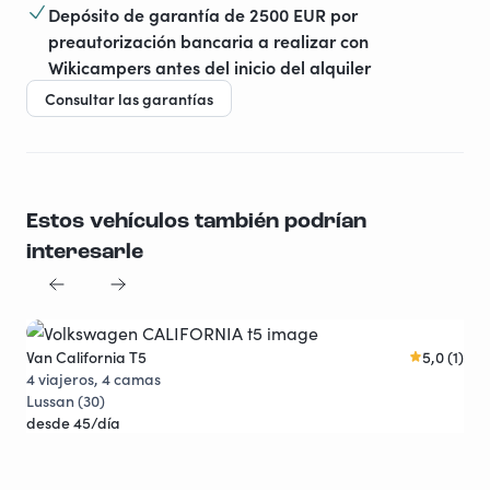
Depósito de garantía de 2500 EUR por
preautorización bancaria a realizar con
Wikicampers antes del inicio del alquiler
Consultar las garantías
Estos vehículos también podrían
interesarle
Van California T5
5,0 (1)
Fou
Joya viajera
4 viajeros, 4 camas
4 v
Lussan (30)
Maz
desde 45/día
des