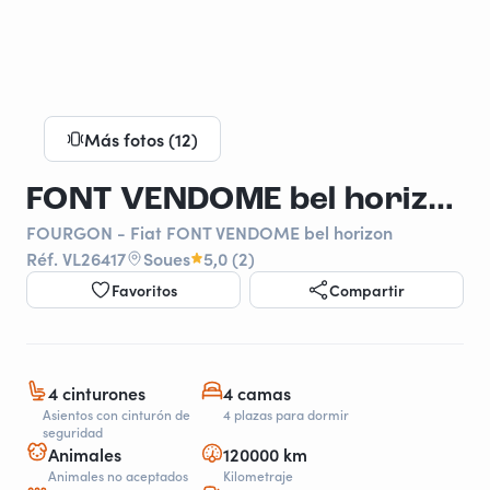
Más fotos (12)
FONT VENDOME bel horizon
FOURGON - Fiat FONT VENDOME bel horizon
Réf. VL26417
Soues
5,0 (2)
Favoritos
Compartir
4 cinturones
4 camas
Asientos con cinturón de
4 plazas para dormir
seguridad
Animales
120000 km
Animales no aceptados
Kilometraje