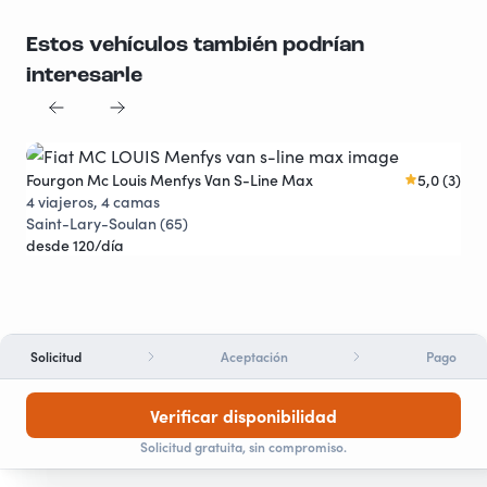
Estos vehículos también podrían
interesarle
Fourgon Mc Louis Menfys Van S-Line Max
5,0 (3)
Fou
4 viajeros, 4 camas
4 v
Saint-Lary-Soulan (65)
Sou
desde 120/día
des
Solicitud
Aceptación
Pago
Verificar disponibilidad
Solicitud gratuita, sin compromiso.