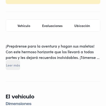
Vehículo
Evaluaciones
Ubicación
Pr
¡Prepárense para la aventura y hagan sus maletas!
Con este hermoso horizonte que los llevará a todas
partes y les dejará recuerdos inolvidables. ¡Tómense el
tiempo para contemplar la naturaleza y recorrer
Leer más
paisajes impresionantes con esta pequeña furgoneta
cómoda y bien equipada! Sobre todo, no olviden lo
más importante, la regla de oro del viaje: ¡la
improvisación!
El vehículo
Dimensiones