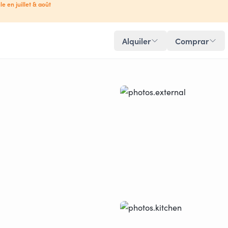
le en juillet & août
Alquiler
Comprar