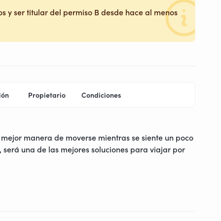
s y ser titular del permiso B desde hace al menos
ión
Propietario
Condiciones
 mejor manera de moverse mientras se siente un poco
 será una de las mejores soluciones para viajar por
arco Sword, Juno, Gold, Omaha, Utah beach...
o de este vehículo espacioso y luminoso, además su
stacionar en cualquier lugar. Su motor de 160cv y su