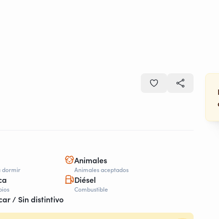
Animales
a dormir
Animales aceptados
ca
Diésel
bios
Combustible
car / Sin distintivo