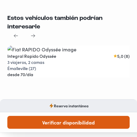
Estos vehículos también podrían
interesarle
Integral Rapido Odyssée
5,0 (8)
Fou
Joya viajera
3 viajeros, 2 camas
4 v
Émalleville (27)
Boi
desde 70/día
des
Reserva instantánea
Verificar disponibilidad