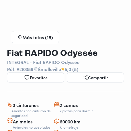
Más fotos (18)
Fiat RAPIDO Odyssée
INTEGRAL - Fiat RAPIDO Odyssée
Réf. VL10389
Émalleville
5,0 (8)
Favoritos
Compartir
3 cinturones
2 camas
Asientos con cinturón de
2 plazas para dormir
seguridad
Animales
60000 km
Animales no aceptados
Kilometraje