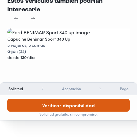
Estos vehículos también podrían
interesarle
Capucine Benimar Sport 340 Up
Pro
Descuentos
5 viajeros, 5 camas
4 v
Gijón (33)
Gij
desde 130/día
des
Solicitud
Aceptación
Pago
Verificar disponibilidad
Solicitud gratuita, sin compromiso.