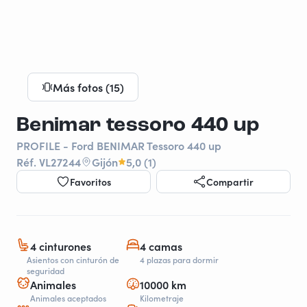
Más fotos (15)
Benimar tessoro 440 up
PROFILE - Ford BENIMAR Tessoro 440 up
Réf. VL27244
Gijón
5,0 (1)
Favoritos
Compartir
4 cinturones
4 camas
Asientos con cinturón de
4 plazas para dormir
seguridad
Animales
10000 km
Animales aceptados
Kilometraje