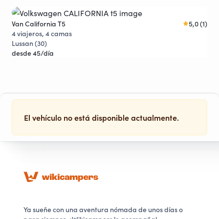
Van California T5
5,0 (1)
Fou
Joya viajera
4 viajeros, 4 camas
4 v
Lussan (30)
Maz
desde 45/día
des
El vehículo no está disponible actualmente.
Ya sueñe con una aventura nómada de unos días o