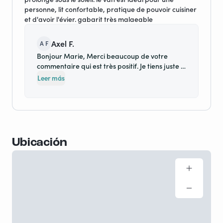
personne, lit confortable, pratique de pouvoir cuisiner
et d'avoir l'évier. gabarit très malaeable
Axel F.
A F
Bonjour Marie, Merci beaucoup de votre
commentaire qui est très positif. Je tiens juste à
préciser que le van est bien pour 2 personnes
Leer más
avec un lit de 140 X 200. Évidemment, nous
sommes toujours mieux installés lorsque nous
sommes seuls. Bonne continuation ;) Axel
Ubicación