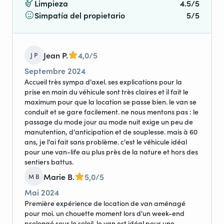
Limpieza
4.5/5
No dudes en preguntar cualquier cosa 😉
Simpatía del propietario
5/5
Axel.
Jean P.
4,0/5
J P
Septembre 2024
Accueil très sympa d'axel. ses explications pour la
prise en main du véhicule sont très claires et il fait le
maximum pour que la location se passe bien. le van se
conduit et se gare facilement. ne nous mentons pas : le
passage du mode jour au mode nuit exige un peu de
manutention, d'anticipation et de souplesse. mais à 60
ans, je l'ai fait sans problème. c'est le véhicule idéal
pour une van-life au plus près de la nature et hors des
sentiers battus.
Marie B.
5,0/5
M B
Mai 2024
Première expérience de location de van aménagé
pour moi. un chouette moment lors d'un week-end
prolongé sous le soleil. le van est idéal pour une