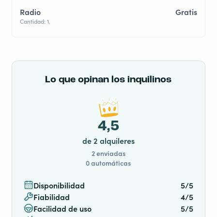
facilitar la conducción. La furgoneta mide menos de 2
Radio
Gratis
m de altura, ¡así que disfruta de los más hermosos
Cantidad: 1.
atardeceres junto a las playas!
🚐 LAS PEQUEÑAS VENTAJAS! 🚐
Lo que opinan los inquilinos
🚘 Aparcamiento gratuito y seguro para tu vehículo.
😴 Un verdadero colchón para dormir.
🚲 Portabicicletas – X 2 (bajo solicitud)
💼 Varios espacios de almacenamiento.
4,5
❄️ 1 nevera y un congelador.
🏖️ Toldos de 6m² (bajo solicitud)
de 2 alquileres
🧻 Papel higiénico incluido.
2 enviadas
💯 1 mesa y 2 sillas de exterior.
0 automáticas
👌 Sábanas y edredones incluidos.
🏄‍♀️ Paddle (bajo solicitud).
Disponibilidad
5/5
🎯 Posibilidad de transportar la furgoneta en la
Fiabilidad
4/5
estación de Caen o Lisieux (suplemento de 30 €).
Facilidad de uso
5/5