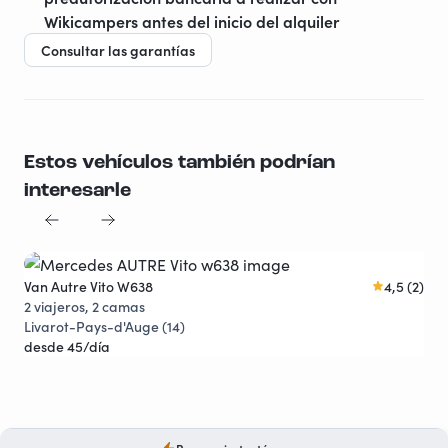
Wikicampers antes del inicio del alquiler
Consultar las garantías
Estos vehículos también podrían
interesarle
Van Autre Vito W638
4,5 (2)
Van
Instantáneo
Descuentos
2 viajeros, 2 camas
3 v
Livarot-Pays-d'Auge (14)
Le 
desde 45/día
des