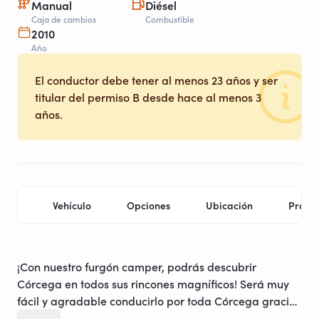
Manual
Diésel
Caja de cambios
Combustible
2010
Año
El conductor debe tener al menos 23 años y ser
titular del permiso B desde hace al menos 3
años.
Vehículo
Opciones
Ubicación
Propie
¡Con nuestro furgón camper, podrás descubrir
Córcega en todos sus rincones magníficos! Será muy
fácil y agradable conducirlo por toda Córcega gracias
a sus pequeñas dimensiones, y podrás tomar las