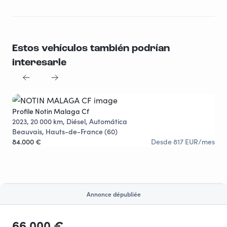
Estos vehículos también podrían
interesarle
Profile Notin Malaga Cf
Pro
2023, 20 000 km, Diésel, Automática
202
Beauvais, Hauts-de-France (60)
Sai
84.000 €
Desde 817 EUR/mes
53.
Annonce dépubliée
66 000 €