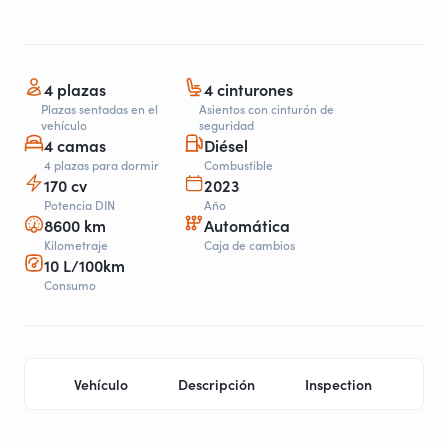
4 plazas
4 cinturones
Plazas sentadas en el
Asientos con cinturón de
vehículo
seguridad
4 camas
Diésel
4 plazas para dormir
Combustible
170 cv
2023
Potencia DIN
Año
8600 km
Automática
Kilometraje
Caja de cambios
10 L/100km
Consumo
Vehículo
Descripción
Inspection
Pro