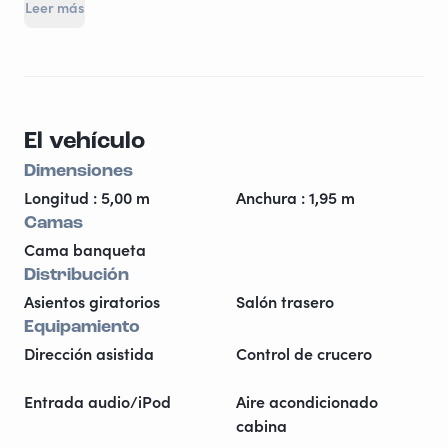
Leer más
por carretera, equipado con un toldo exterior, una
mesa y 2 taburetes para el exterior. También está
equipado con una ducha exterior.
El vehículo
Dimensiones
Longitud : 5,00 m
Anchura : 1,95 m
Camas
Cama banqueta
Distribución
Asientos giratorios
Salón trasero
Equipamiento
Dirección asistida
Control de crucero
Entrada audio/iPod
Aire acondicionado
cabina