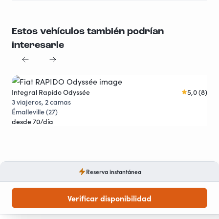
Estos vehículos también podrían
interesarle
Integral Rapido Odyssée
5,0 (8)
Fou
Joya viajera
3 viajeros, 2 camas
3 v
Émalleville (27)
Val
desde 70/día
des
Reserva instantánea
Verificar disponibilidad