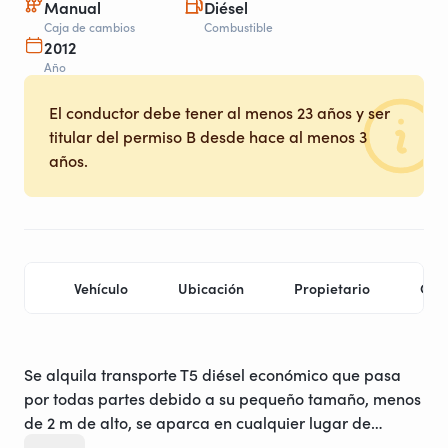
Manual
Diésel
Caja de cambios
Combustible
2012
Año
El conductor debe tener al menos 23 años y ser
titular del permiso B desde hace al menos 3
años.
Vehículo
Ubicación
Propietario
Con
Se alquila transporte T5 diésel económico que pasa
por todas partes debido a su pequeño tamaño, menos
de 2 m de alto, se aparca en cualquier lugar de
estacionamiento, totalmente equipado para un viaje