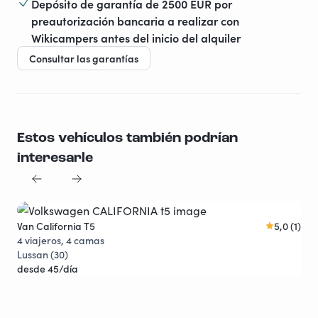
Depósito de garantía de 2500 EUR por
preautorización bancaria a realizar con
Wikicampers antes del inicio del alquiler
Consultar las garantías
Estos vehículos también podrían
interesarle
Van California T5
5,0 (1)
Fou
Joya viajera
4 viajeros, 4 camas
4 v
Lussan (30)
Maz
desde 45/día
des